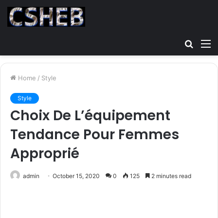
Searc
M
for
Home
/
Style
Style
Choix De L’équipement
Tendance Pour Femmes
Approprié
admin
October 15, 2020
0
125
2 minutes read