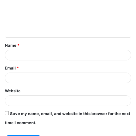
m
m
e
n
t
Name
*
*
Email
*
Website
Save my name, email, and website in this browser for the next
time I comment.